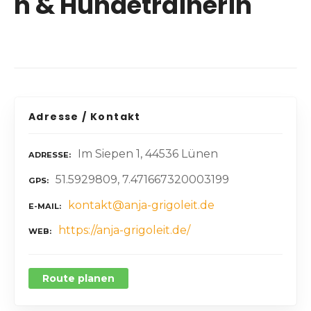
n & Hundetrainerin
Adresse / Kontakt
Im Siepen 1, 44536 Lünen
ADRESSE
51.5929809, 7.471667320003199
GPS
kontakt@anja-grigoleit.de
E-MAIL
https://anja-grigoleit.de/
WEB
Route planen