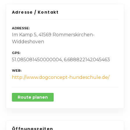
Adresse / Kontakt
ADRESSE
Im Kamp 5, 41569 Rommerskirchen-
Widdeshoven
GPS
51.085081450000004, 6.688822142045463
WEB
http://www.dogconcept-hundeschule.de/
Route planen
Öffnungszeiten