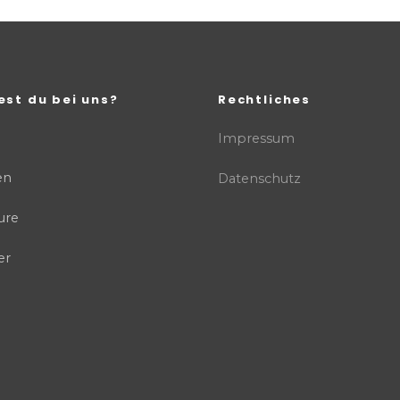
est du bei uns?
Rechtliches
Impressum
en
Datenschutz
ure
er