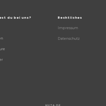
est du bei uns?
Rechtliches
Impressum
en
Datenschutz
ure
er
HUTA.DE