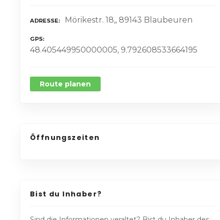
Mörikestr. 18,, 89143 Blaubeuren
ADRESSE
GPS
48.405449950000005, 9.792608533664195
Route planen
Öffnungszeiten
Bist du Inhaber?
Sind die Informationen veraltet? Bist du Inhaber des