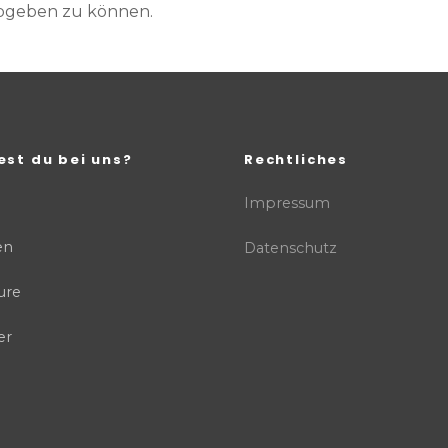
abgeben zu können.
est du bei uns?
Rechtliches
Impressum
en
Datenschutz
ure
er