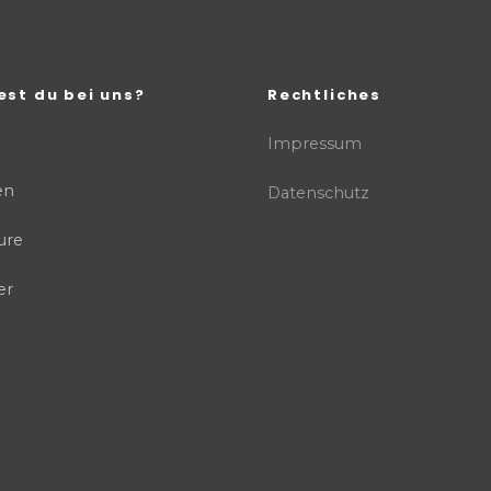
est du bei uns?
Rechtliches
Impressum
en
Datenschutz
ure
er