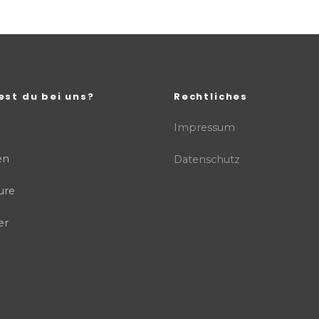
est du bei uns?
Rechtliches
Impressum
en
Datenschutz
ure
er