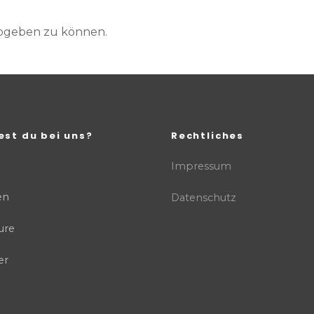
abgeben zu können.
est du bei uns?
Rechtliches
Impressum
en
Datenschutz
ure
er