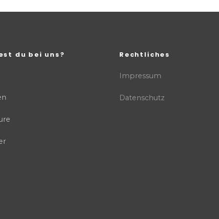
est du bei uns?
Rechtliches
Impressum
en
Datenschutz
ure
er