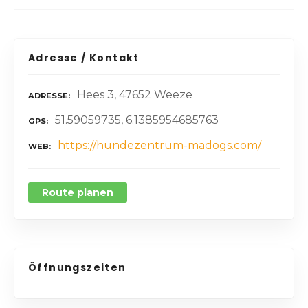
Adresse / Kontakt
Hees 3, 47652 Weeze
ADRESSE
51.59059735, 6.1385954685763
GPS
https://hundezentrum-madogs.com/
WEB
Route planen
Öffnungszeiten