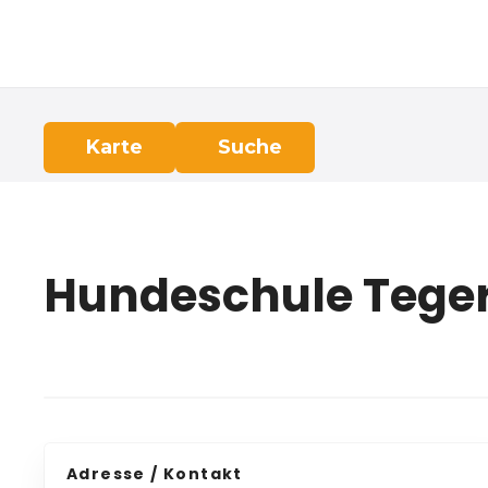
Z
u
m
I
n
h
Karte
Suche
a
l
t
s
p
Hundeschule Tege
r
i
n
g
e
n
Adresse / Kontakt