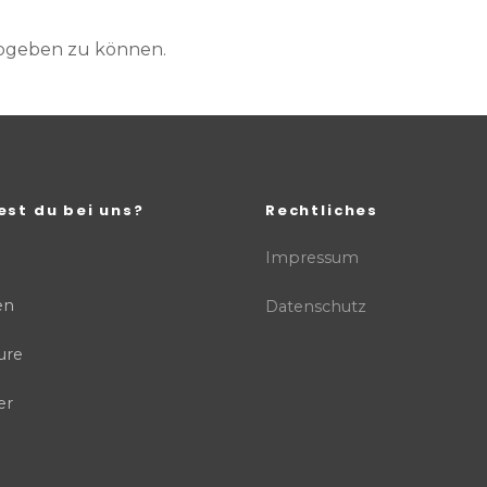
abgeben zu können.
est du bei uns?
Rechtliches
Impressum
en
Datenschutz
ure
er