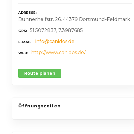
ADRESSE
Bünnerhelfstr. 26, 44379 Dortmund-Feldmark
51.5072837, 7.3987685
GPS
info@canidos.de
E-MAIL
http://www.canidos.de/
WEB
Route planen
Öffnungszeiten