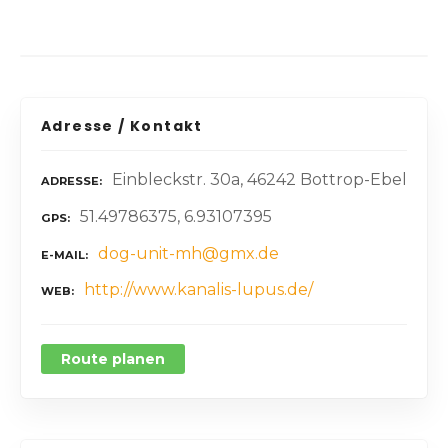
Adresse / Kontakt
Einbleckstr. 30a, 46242 Bottrop-Ebel
ADRESSE
51.49786375, 6.93107395
GPS
dog-unit-mh@gmx.de
E-MAIL
http://www.kanalis-lupus.de/
WEB
Route planen