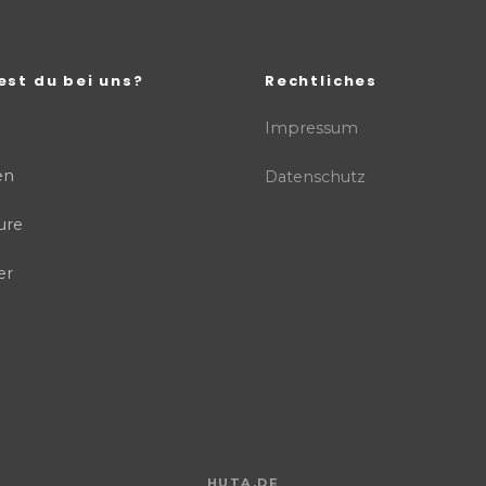
est du bei uns?
Rechtliches
Impressum
en
Datenschutz
ure
er
HUTA.DE