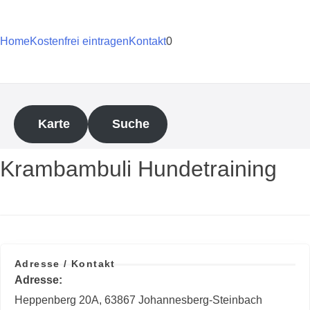
Zum
Inhalt
springen
Home
Kostenfrei eintragen
Kontakt
0
Karte
Suche
Krambambuli Hundetraining
Adresse / Kontakt
Adresse
Heppenberg 20A, 63867 Johannesberg-Steinbach