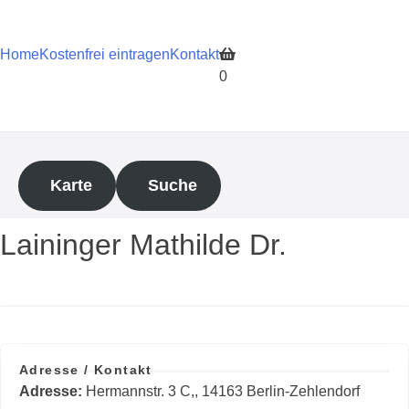
Zum
Inhalt
springen
Home
Kostenfrei eintragen
Kontakt
0
Karte
Suche
Laininger Mathilde Dr.
Adresse / Kontakt
Adresse
Hermannstr. 3 C,, 14163 Berlin-Zehlendorf