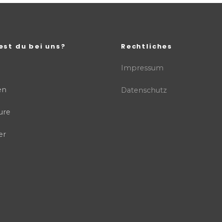
est du bei uns?
Rechtliches
Impressum
en
Datenschutz
ure
er