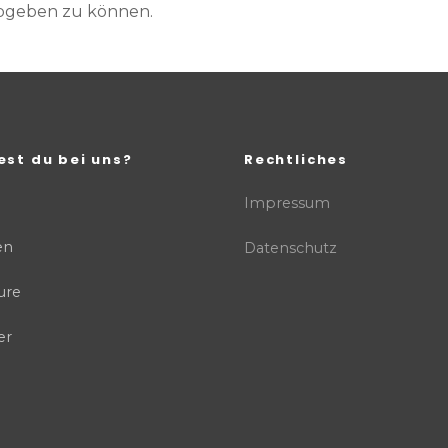
abgeben zu können.
est du bei uns?
Rechtliches
Impressum
en
Datenschutz
ure
er