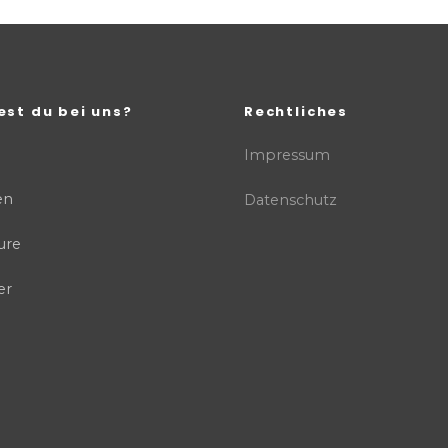
est du bei uns?
Rechtliches
Impressum
en
Datenschutz
ure
er