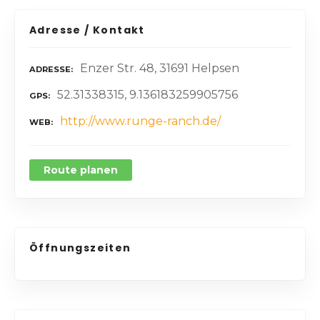
Adresse / Kontakt
Enzer Str. 48, 31691 Helpsen
ADRESSE
52.31338315, 9.136183259905756
GPS
http://www.runge-ranch.de/
WEB
Route planen
Öffnungszeiten