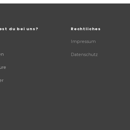
est du bei uns?
Rechtliches
Impressum
en
Datenschutz
ure
er