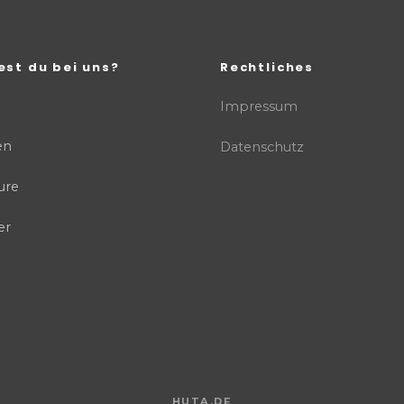
est du bei uns?
Rechtliches
Impressum
en
Datenschutz
ure
er
HUTA.DE