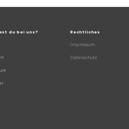
est du bei uns?
Rechtliches
Impressum
en
Datenschutz
ure
er