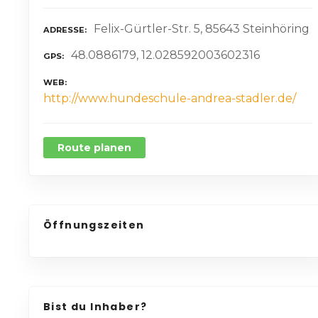
Felix-Gürtler-Str. 5, 85643 Steinhöring
ADRESSE
48.0886179, 12.028592003602316
GPS
WEB
http://www.hundeschule-andrea-stadler.de/
Route planen
Öffnungszeiten
Bist du Inhaber?