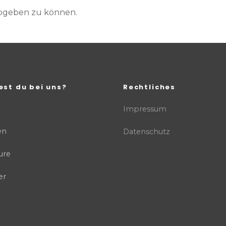
abgeben zu können.
est du bei uns?
Rechtliches
Impressum
en
Datenschutz
ure
er