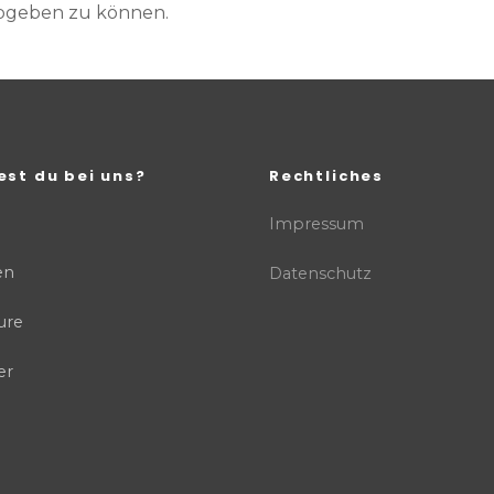
abgeben zu können.
est du bei uns?
Rechtliches
Impressum
en
Datenschutz
ure
er