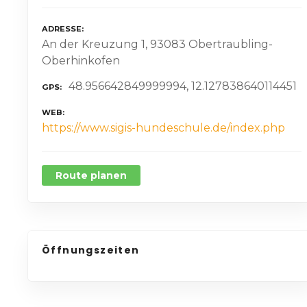
ADRESSE
An der Kreuzung 1, 93083 Obertraubling-
Oberhinkofen
48.956642849999994, 12.127838640114451
GPS
WEB
https://www.sigis-hundeschule.de/index.php
Route planen
Öffnungszeiten