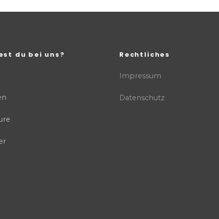
est du bei uns?
Rechtliches
Impressum
en
Datenschutz
ure
er