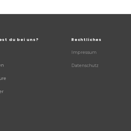
est du bei uns?
Rechtliches
Impressum
en
Datenschutz
ure
er