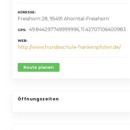
ADRESSE
Freiahorn 28, 95491 Ahorntal-Freiahorn
49.844297749999996, 11.42707106400983
GPS
WEB
http://www.hundeschule-frankenpfoten.de/
Route planen
Öffnungszeiten