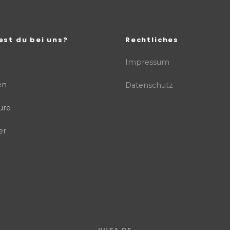
est du bei uns?
Rechtliches
Impressum
en
Datenschutz
ure
er
HUTA.DE