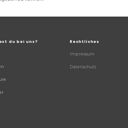
est du bei uns?
Rechtliches
Impressum
en
Datenschutz
ure
er