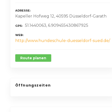
ADRESSE
Kapeller Hofweg 12, 40595 Düsseldorf-Garath
51.1440063, 6.909455430867925
GPS
WEB
http://www.hundeschule-duesseldorf-sued.de/
Route planen
Öffnungszeiten