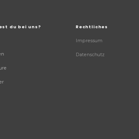
est du bei uns?
Rechtliches
Impressum
en
Datenschutz
ure
er