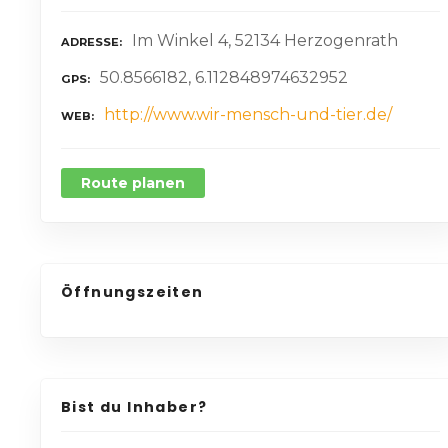
Im Winkel 4, 52134 Herzogenrath
ADRESSE
50.8566182, 6.112848974632952
GPS
http://www.wir-mensch-und-tier.de/
WEB
Route planen
Öffnungszeiten
Bist du Inhaber?