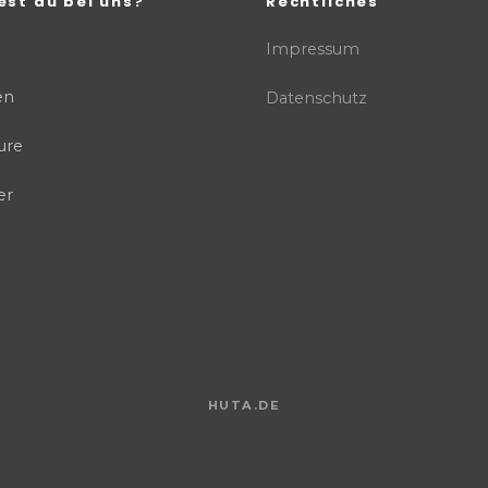
est du bei uns?
Rechtliches
Impressum
en
Datenschutz
ure
er
HUTA.DE